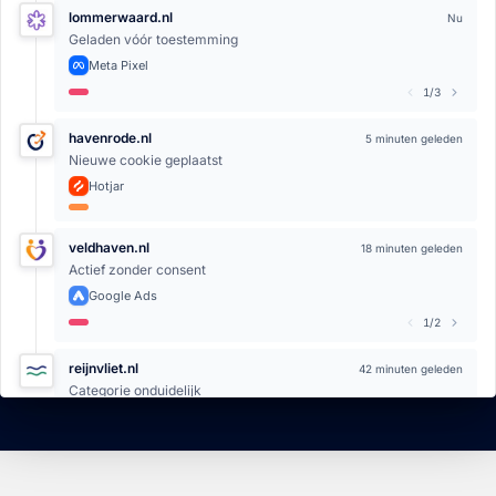
lommerwaard.nl
Nu
Geladen vóór toestemming
Meta Pixel
1/
3
havenrode.nl
5 minuten geleden
Nieuwe cookie geplaatst
Hotjar
veldhaven.nl
18 minuten geleden
Actief zonder consent
Google Ads
1/
2
reijnvliet.nl
42 minuten geleden
Categorie onduidelijk
Google Tag Manager