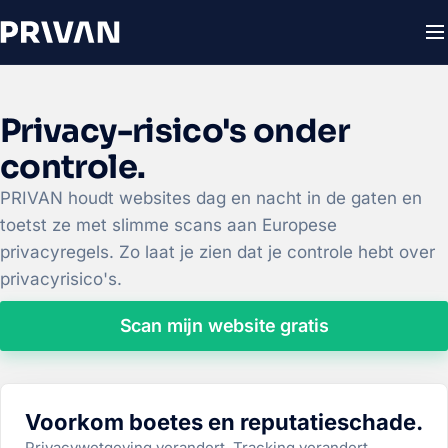
Privacy-risico's onder
controle.
PRIVAN houdt websites dag en nacht in de gaten en
toetst ze met slimme scans aan Europese
privacyregels. Zo laat je zien dat je controle hebt over
privacyrisico's.
Scan mijn website gratis
Voorkom boetes en reputatieschade.
Privacywetgeving verandert. Tracking verandert.