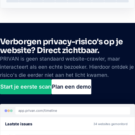
Trackers
Verborgen privacy-risico's op je
website? Direct zichtbaar.
PRIVAN is geen standaard website-crawler, maar
interacteert als een echte bezoeker. Hierdoor ontdek je
risico's die eerder niet aan het licht kwamen.
Start je eerste scan
Plan een demo
app.privan.com/timeline
Laatste issues
34 websites gemonitord