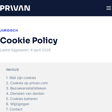
JURIDISCH
Cookie Policy
Laatst bijgewerkt: 8 april 2026
INHOUD
1. Wat zijn cookies
2. Cookies op privan.com
3. Bezoekersstatistieken
4. Diensten van derden
5. Cookies beheren
6. Wijzigingen
7. Contact