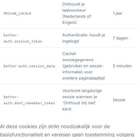
Onthoudt je
taalvoorkeur
1 jaar
PRIVAN_LOCALE
(Nederlands of
Engels)
Authenticatie: houdt je
better-
7 dagen
ingelogd
auth.session_token
Cachet
sessiegegevens
(gebruiker en sessie-
5 minuten
better-auth.session_data
informatie) voor
snellere paginalaadtijd
Voorkomt langdurige
sessie wanneer je
better-
Sessie
'Onthoud mij niet'
auth.dont_remember_token
kiest
Al deze cookies zijn strikt noodzakelijk voor de
basisfunctionaliteit en vereisen geen toestemming volgens